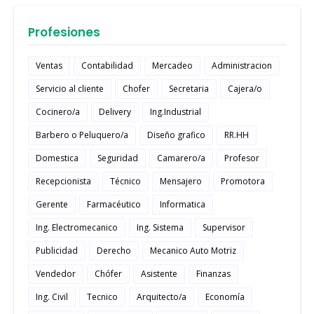
Profesiones
Ventas
Contabilidad
Mercadeo
Administracion
Servicio al cliente
Chofer
Secretaria
Cajera/o
Cocinero/a
Delivery
Ing.Industrial
Barbero o Peluquero/a
Diseño grafico
RR.HH
Domestica
Seguridad
Camarero/a
Profesor
Recepcionista
Técnico
Mensajero
Promotora
Gerente
Farmacéutico
Informatica
Ing. Electromecanico
Ing. Sistema
Supervisor
Publicidad
Derecho
Mecanico Auto Motriz
Vendedor
Chófer
Asistente
Finanzas
Ing. Civil
Tecnico
Arquitecto/a
Economía