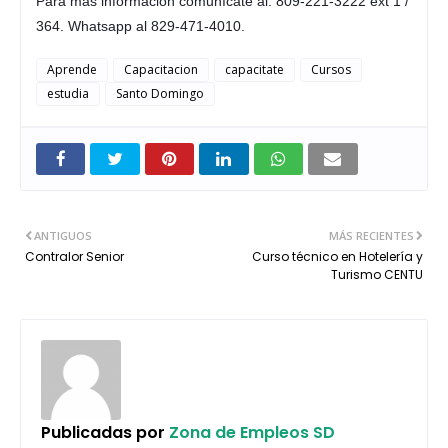
Para más información comunícate al: 809-221-3222 ext 1 /
364. Whatsapp al 829-471-4010.
Aprende
Capacitacion
capacitate
Cursos
estudia
Santo Domingo
ANTIGUOS
MÁS RECIENTES
Contralor Senior
Curso técnico en Hotelería y
Turismo CENTU
Publicadas por
Zona de Empleos SD