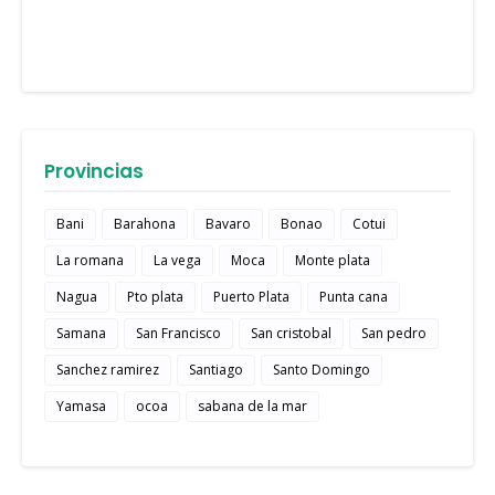
Provincias
Bani
Barahona
Bavaro
Bonao
Cotui
La romana
La vega
Moca
Monte plata
Nagua
Pto plata
Puerto Plata
Punta cana
Samana
San Francisco
San cristobal
San pedro
Sanchez ramirez
Santiago
Santo Domingo
Yamasa
ocoa
sabana de la mar