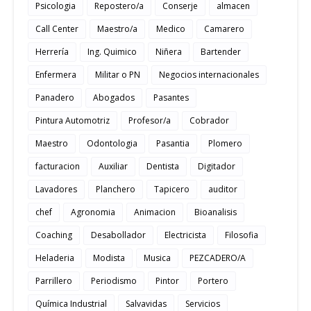
Psicologia
Repostero/a
Conserje
almacen
Call Center
Maestro/a
Medico
Camarero
Herrería
Ing. Quimico
Niñera
Bartender
Enfermera
Militar o PN
Negocios internacionales
Panadero
Abogados
Pasantes
Pintura Automotriz
Profesor/a
Cobrador
Maestro
Odontologia
Pasantia
Plomero
facturacion
Auxiliar
Dentista
Digitador
Lavadores
Planchero
Tapicero
auditor
chef
Agronomia
Animacion
Bioanalisis
Coaching
Desabollador
Electricista
Filosofia
Heladeria
Modista
Musica
PEZCADERO/A
Parrillero
Periodismo
Pintor
Portero
Química Industrial
Salvavidas
Servicios