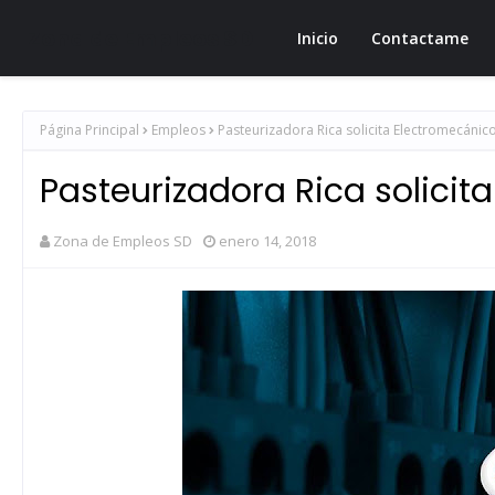
Zona de Empleos SD
Inicio
Contactame
Página Principal
Empleos
Pasteurizadora Rica solicita Electromecánic
Pasteurizadora Rica solicit
Zona de Empleos SD
enero 14, 2018