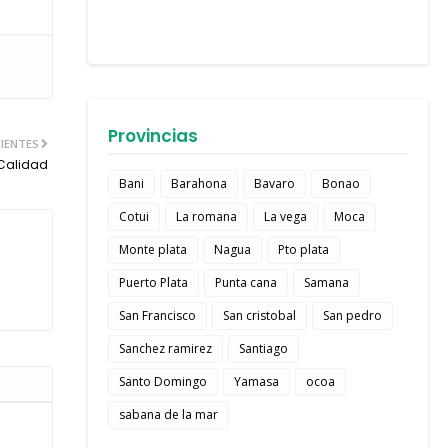
Provincias
IENTES
 Calidad
Bani
Barahona
Bavaro
Bonao
Cotui
La romana
La vega
Moca
Monte plata
Nagua
Pto plata
Puerto Plata
Punta cana
Samana
San Francisco
San cristobal
San pedro
Sanchez ramirez
Santiago
Santo Domingo
Yamasa
ocoa
sabana de la mar