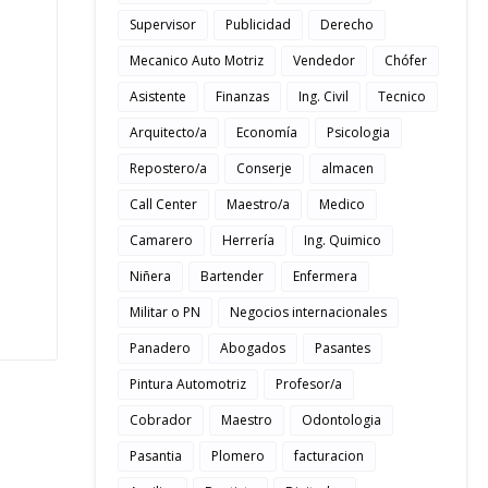
Supervisor
Publicidad
Derecho
Mecanico Auto Motriz
Vendedor
Chófer
Asistente
Finanzas
Ing. Civil
Tecnico
Arquitecto/a
Economía
Psicologia
Repostero/a
Conserje
almacen
Call Center
Maestro/a
Medico
Camarero
Herrería
Ing. Quimico
Niñera
Bartender
Enfermera
Militar o PN
Negocios internacionales
Panadero
Abogados
Pasantes
Pintura Automotriz
Profesor/a
Cobrador
Maestro
Odontologia
Pasantia
Plomero
facturacion