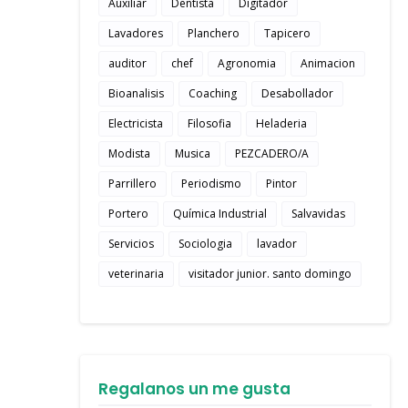
Auxiliar
Dentista
Digitador
Lavadores
Planchero
Tapicero
auditor
chef
Agronomia
Animacion
Bioanalisis
Coaching
Desabollador
Electricista
Filosofia
Heladeria
Modista
Musica
PEZCADERO/A
Parrillero
Periodismo
Pintor
Portero
Química Industrial
Salvavidas
Servicios
Sociologia
lavador
veterinaria
visitador junior. santo domingo
Regalanos un me gusta