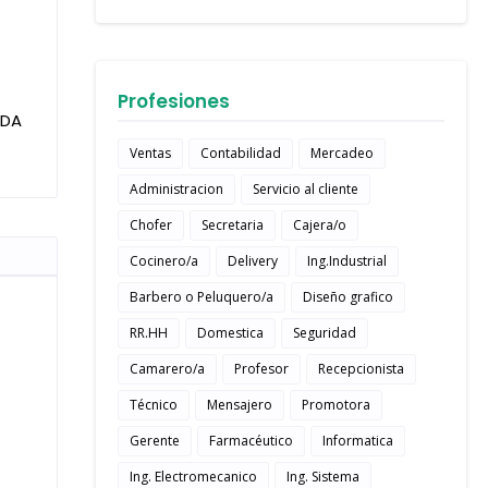
Profesiones
IDA
Ventas
Contabilidad
Mercadeo
Administracion
Servicio al cliente
Chofer
Secretaria
Cajera/o
Cocinero/a
Delivery
Ing.Industrial
Barbero o Peluquero/a
Diseño grafico
RR.HH
Domestica
Seguridad
Camarero/a
Profesor
Recepcionista
Técnico
Mensajero
Promotora
Gerente
Farmacéutico
Informatica
Ing. Electromecanico
Ing. Sistema