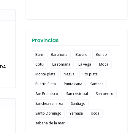
Provincias
Bani
Barahona
Bavaro
Bonao
Cotui
La romana
La vega
Moca
IDA
Monte plata
Nagua
Pto plata
Puerto Plata
Punta cana
Samana
San Francisco
San cristobal
San pedro
Sanchez ramirez
Santiago
Santo Domingo
Yamasa
ocoa
sabana de la mar