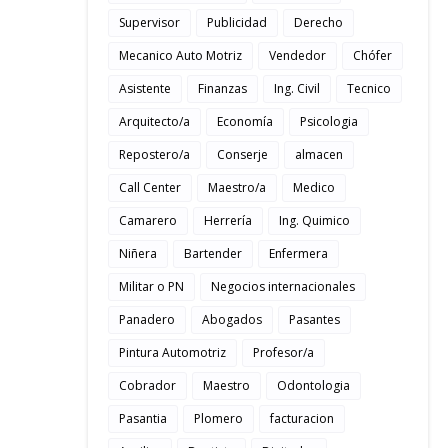
Supervisor
Publicidad
Derecho
Mecanico Auto Motriz
Vendedor
Chófer
Asistente
Finanzas
Ing. Civil
Tecnico
Arquitecto/a
Economía
Psicologia
Repostero/a
Conserje
almacen
Call Center
Maestro/a
Medico
Camarero
Herrería
Ing. Quimico
Niñera
Bartender
Enfermera
Militar o PN
Negocios internacionales
Panadero
Abogados
Pasantes
Pintura Automotriz
Profesor/a
Cobrador
Maestro
Odontologia
Pasantia
Plomero
facturacion