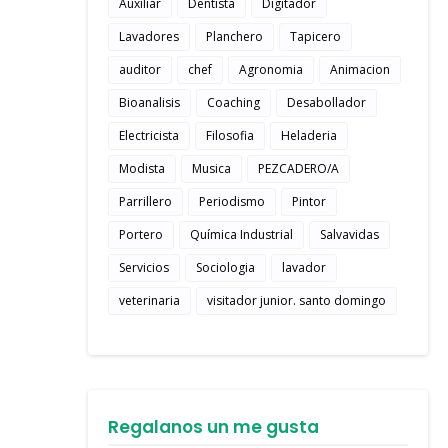
Auxiliar
Dentista
Digitador
Lavadores
Planchero
Tapicero
auditor
chef
Agronomia
Animacion
Bioanalisis
Coaching
Desabollador
Electricista
Filosofia
Heladeria
Modista
Musica
PEZCADERO/A
Parrillero
Periodismo
Pintor
Portero
Química Industrial
Salvavidas
Servicios
Sociologia
lavador
veterinaria
visitador junior. santo domingo
Regalanos un me gusta