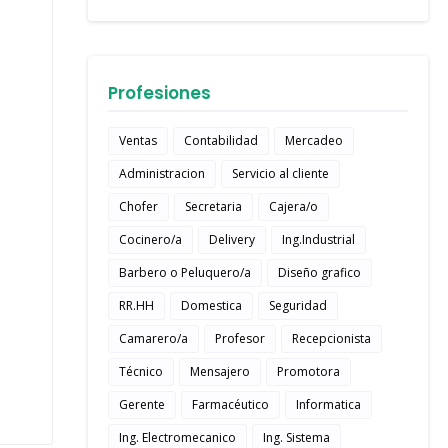
Profesiones
Ventas
Contabilidad
Mercadeo
Administracion
Servicio al cliente
Chofer
Secretaria
Cajera/o
Cocinero/a
Delivery
Ing.Industrial
Barbero o Peluquero/a
Diseño grafico
RR.HH
Domestica
Seguridad
Camarero/a
Profesor
Recepcionista
Técnico
Mensajero
Promotora
Gerente
Farmacéutico
Informatica
Ing. Electromecanico
Ing. Sistema