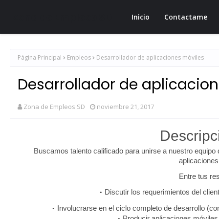
Zona de Empleos SD
Inicio
Contactame
Página Principal
Empleos
Desarrollador de aplicaciones móviles
Desarrollador de aplicacio
Zona de Empleos SD
noviembre 21, 2017
Descripc
Buscamos talento calificado para unirse a nuestro equipo 
aplicaciones
Entre tus re
Discutir los requerimientos del clie
Involucrarse en el ciclo completo de desarrollo (co
Producir aplicaciones móviles