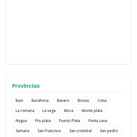
Provincias
Bani
Barahona
Bavaro
Bonao
Cotui
La romana
La vega
Moca
Monte plata
Nagua
Pto plata
Puerto Plata
Punta cana
Samana
San Francisco
San cristobal
San pedro