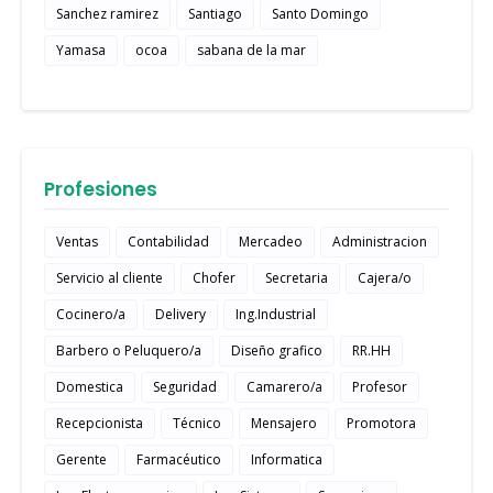
Sanchez ramirez
Santiago
Santo Domingo
Yamasa
ocoa
sabana de la mar
Profesiones
Ventas
Contabilidad
Mercadeo
Administracion
Servicio al cliente
Chofer
Secretaria
Cajera/o
Cocinero/a
Delivery
Ing.Industrial
Barbero o Peluquero/a
Diseño grafico
RR.HH
Domestica
Seguridad
Camarero/a
Profesor
Recepcionista
Técnico
Mensajero
Promotora
Gerente
Farmacéutico
Informatica