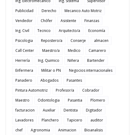
Ing. Electromecanico
Ing. Sistema
Supervisor
Publicidad
Derecho
Mecanico Auto Motriz
Vendedor
Chófer
Asistente
Finanzas
Ing. Civil
Tecnico
Arquitecto/a
Economía
Psicologia
Repostero/a
Conserje
almacen
Call Center
Maestro/a
Medico
Camarero
Herrería
Ing. Quimico
Niñera
Bartender
Enfermera
Militar o PN
Negocios internacionales
Panadero
Abogados
Pasantes
Pintura Automotriz
Profesor/a
Cobrador
Maestro
Odontologia
Pasantia
Plomero
facturacion
Auxiliar
Dentista
Digitador
Lavadores
Planchero
Tapicero
auditor
chef
Agronomia
Animacion
Bioanalisis