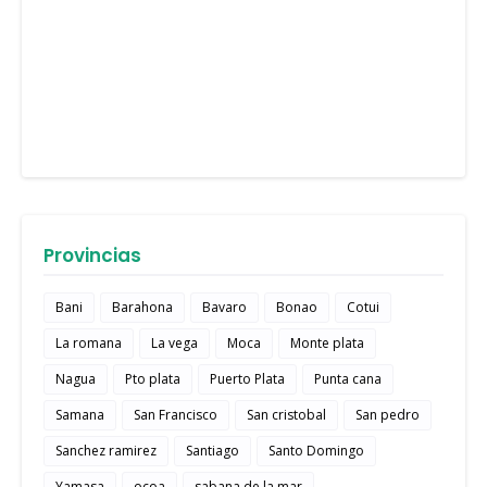
Provincias
Bani
Barahona
Bavaro
Bonao
Cotui
La romana
La vega
Moca
Monte plata
Nagua
Pto plata
Puerto Plata
Punta cana
Samana
San Francisco
San cristobal
San pedro
Sanchez ramirez
Santiago
Santo Domingo
Yamasa
ocoa
sabana de la mar