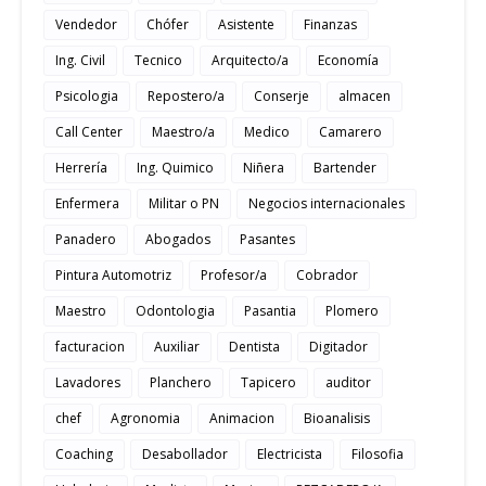
Vendedor
Chófer
Asistente
Finanzas
Ing. Civil
Tecnico
Arquitecto/a
Economía
Psicologia
Repostero/a
Conserje
almacen
Call Center
Maestro/a
Medico
Camarero
Herrería
Ing. Quimico
Niñera
Bartender
Enfermera
Militar o PN
Negocios internacionales
Panadero
Abogados
Pasantes
Pintura Automotriz
Profesor/a
Cobrador
Maestro
Odontologia
Pasantia
Plomero
facturacion
Auxiliar
Dentista
Digitador
Lavadores
Planchero
Tapicero
auditor
chef
Agronomia
Animacion
Bioanalisis
Coaching
Desabollador
Electricista
Filosofia