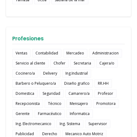
Profesiones
Ventas
Contabilidad
Mercadeo
Administracion
Servicio al cliente
Chofer
Secretaria
Cajera/o
Cocinero/a
Delivery
Ing.Industrial
Barbero o Peluquero/a
Diseño grafico
RR.HH
Domestica
Seguridad
Camarero/a
Profesor
Recepcionista
Técnico
Mensajero
Promotora
Gerente
Farmacéutico
Informatica
Ing. Electromecanico
Ing. Sistema
Supervisor
Publicidad
Derecho
Mecanico Auto Motriz