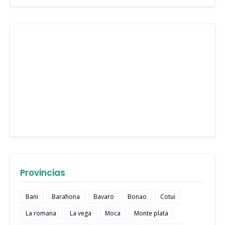
Provincias
Bani
Barahona
Bavaro
Bonao
Cotui
La romana
La vega
Moca
Monte plata