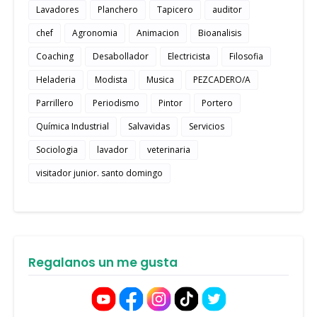
Lavadores
Planchero
Tapicero
auditor
chef
Agronomia
Animacion
Bioanalisis
Coaching
Desabollador
Electricista
Filosofia
Heladeria
Modista
Musica
PEZCADERO/A
Parrillero
Periodismo
Pintor
Portero
Química Industrial
Salvavidas
Servicios
Sociologia
lavador
veterinaria
visitador junior. santo domingo
Regalanos un me gusta