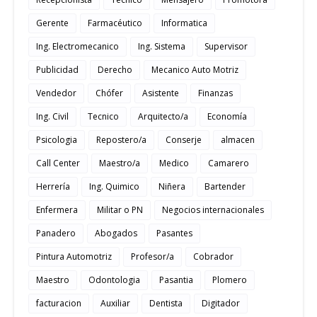
Gerente
Farmacéutico
Informatica
Ing. Electromecanico
Ing. Sistema
Supervisor
Publicidad
Derecho
Mecanico Auto Motriz
Vendedor
Chófer
Asistente
Finanzas
Ing. Civil
Tecnico
Arquitecto/a
Economía
Psicologia
Repostero/a
Conserje
almacen
Call Center
Maestro/a
Medico
Camarero
Herrería
Ing. Quimico
Niñera
Bartender
Enfermera
Militar o PN
Negocios internacionales
Panadero
Abogados
Pasantes
Pintura Automotriz
Profesor/a
Cobrador
Maestro
Odontologia
Pasantia
Plomero
facturacion
Auxiliar
Dentista
Digitador