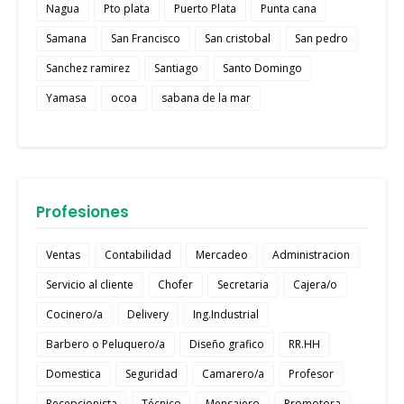
Nagua
Pto plata
Puerto Plata
Punta cana
Samana
San Francisco
San cristobal
San pedro
Sanchez ramirez
Santiago
Santo Domingo
Yamasa
ocoa
sabana de la mar
Profesiones
Ventas
Contabilidad
Mercadeo
Administracion
Servicio al cliente
Chofer
Secretaria
Cajera/o
Cocinero/a
Delivery
Ing.Industrial
Barbero o Peluquero/a
Diseño grafico
RR.HH
Domestica
Seguridad
Camarero/a
Profesor
Recepcionista
Técnico
Mensajero
Promotora