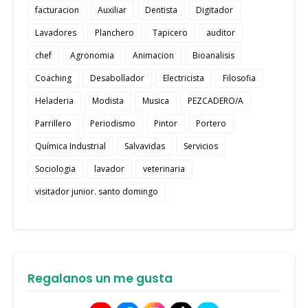
facturacion
Auxiliar
Dentista
Digitador
Lavadores
Planchero
Tapicero
auditor
chef
Agronomia
Animacion
Bioanalisis
Coaching
Desabollador
Electricista
Filosofia
Heladeria
Modista
Musica
PEZCADERO/A
Parrillero
Periodismo
Pintor
Portero
Química Industrial
Salvavidas
Servicios
Sociologia
lavador
veterinaria
visitador junior. santo domingo
Regalanos un me gusta