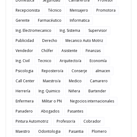
Domestica
Seguridad
Camarero/a
Profesor
Recepcionista
Técnico
Mensajero
Promotora
Gerente
Farmacéutico
Informatica
Ing. Electromecanico
Ing. Sistema
Supervisor
Publicidad
Derecho
Mecanico Auto Motriz
Vendedor
Chófer
Asistente
Finanzas
Ing. Civil
Tecnico
Arquitecto/a
Economía
Psicologia
Repostero/a
Conserje
almacen
Call Center
Maestro/a
Medico
Camarero
Herrería
Ing. Quimico
Niñera
Bartender
Enfermera
Militar o PN
Negocios internacionales
Panadero
Abogados
Pasantes
Pintura Automotriz
Profesor/a
Cobrador
Maestro
Odontologia
Pasantia
Plomero