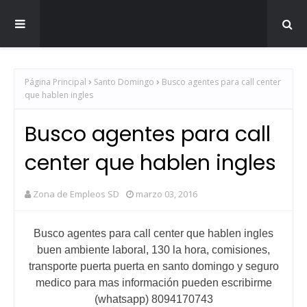
Zona de Empleos SD
Página Principal
Santo Domingo
Busco agentes para call center
que hablen ingles
Busco agentes para call
center que hablen ingles
Zona de Empleos SD
marzo 03, 2016
Busco agentes para call center que hablen ingles
buen ambiente laboral, 130 la hora, comisiones,
transporte puerta puerta en santo domingo y seguro
medico para mas información pueden escribirme
(whatsapp) 8094170743