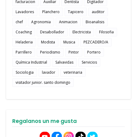
facturacion
Auxiliar
Dentista
Digitador
Lavadores
Planchero
Tapicero
auditor
chef
Agronomia
Animacion
Bioanalisis
Coaching
Desabollador
Electricista
Filosofia
Heladeria
Modista
Musica
PEZCADERO/A
Parrillero
Periodismo
Pintor
Portero
Química Industrial
Salvavidas
Servicios
Sociologia
lavador
veterinaria
visitador junior. santo domingo
Regalanos un me gusta