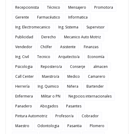
Recepcionista
Técnico
Mensajero
Promotora
Gerente
Farmacéutico
Informatica
Ing. Electromecanico
Ing. Sistema
Supervisor
Publicidad
Derecho
Mecanico Auto Motriz
Vendedor
Chófer
Asistente
Finanzas
Ing. Civil
Tecnico
Arquitecto/a
Economía
Psicologia
Repostero/a
Conserje
almacen
Call Center
Maestro/a
Medico
Camarero
Herrería
Ing. Quimico
Niñera
Bartender
Enfermera
Militar o PN
Negocios internacionales
Panadero
Abogados
Pasantes
Pintura Automotriz
Profesor/a
Cobrador
Maestro
Odontologia
Pasantia
Plomero