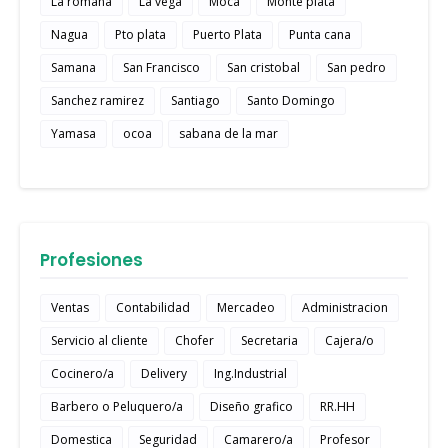
La romana
La vega
Moca
Monte plata
Nagua
Pto plata
Puerto Plata
Punta cana
Samana
San Francisco
San cristobal
San pedro
Sanchez ramirez
Santiago
Santo Domingo
Yamasa
ocoa
sabana de la mar
Profesiones
Ventas
Contabilidad
Mercadeo
Administracion
Servicio al cliente
Chofer
Secretaria
Cajera/o
Cocinero/a
Delivery
Ing.Industrial
Barbero o Peluquero/a
Diseño grafico
RR.HH
Domestica
Seguridad
Camarero/a
Profesor