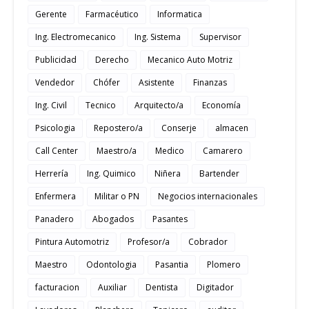
Gerente
Farmacéutico
Informatica
Ing. Electromecanico
Ing. Sistema
Supervisor
Publicidad
Derecho
Mecanico Auto Motriz
Vendedor
Chófer
Asistente
Finanzas
Ing. Civil
Tecnico
Arquitecto/a
Economía
Psicologia
Repostero/a
Conserje
almacen
Call Center
Maestro/a
Medico
Camarero
Herrería
Ing. Quimico
Niñera
Bartender
Enfermera
Militar o PN
Negocios internacionales
Panadero
Abogados
Pasantes
Pintura Automotriz
Profesor/a
Cobrador
Maestro
Odontologia
Pasantia
Plomero
facturacion
Auxiliar
Dentista
Digitador