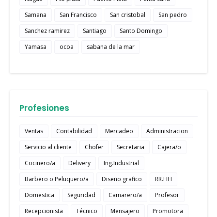
Samana
San Francisco
San cristobal
San pedro
Sanchez ramirez
Santiago
Santo Domingo
Yamasa
ocoa
sabana de la mar
Profesiones
Ventas
Contabilidad
Mercadeo
Administracion
Servicio al cliente
Chofer
Secretaria
Cajera/o
Cocinero/a
Delivery
Ing.Industrial
Barbero o Peluquero/a
Diseño grafico
RR.HH
Domestica
Seguridad
Camarero/a
Profesor
Recepcionista
Técnico
Mensajero
Promotora