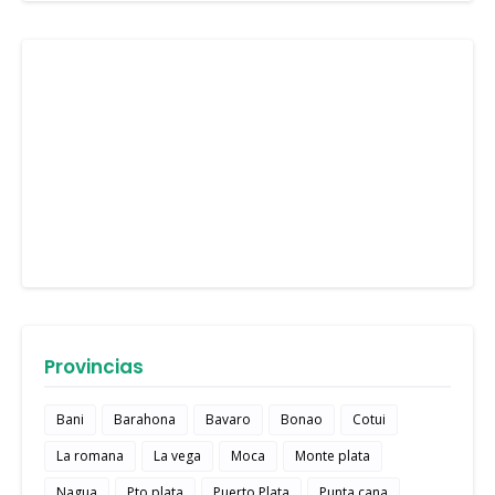
Provincias
Bani
Barahona
Bavaro
Bonao
Cotui
La romana
La vega
Moca
Monte plata
Nagua
Pto plata
Puerto Plata
Punta cana