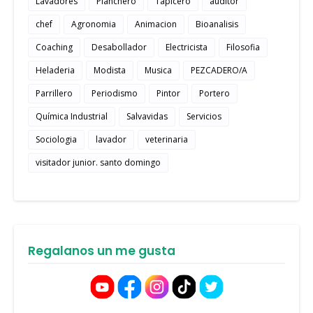
Lavadores
Planchero
Tapicero
auditor
chef
Agronomia
Animacion
Bioanalisis
Coaching
Desabollador
Electricista
Filosofia
Heladeria
Modista
Musica
PEZCADERO/A
Parrillero
Periodismo
Pintor
Portero
Química Industrial
Salvavidas
Servicios
Sociologia
lavador
veterinaria
visitador junior. santo domingo
Regalanos un me gusta