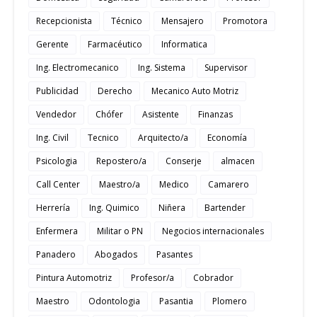
Recepcionista
Técnico
Mensajero
Promotora
Gerente
Farmacéutico
Informatica
Ing. Electromecanico
Ing. Sistema
Supervisor
Publicidad
Derecho
Mecanico Auto Motriz
Vendedor
Chófer
Asistente
Finanzas
Ing. Civil
Tecnico
Arquitecto/a
Economía
Psicologia
Repostero/a
Conserje
almacen
Call Center
Maestro/a
Medico
Camarero
Herrería
Ing. Quimico
Niñera
Bartender
Enfermera
Militar o PN
Negocios internacionales
Panadero
Abogados
Pasantes
Pintura Automotriz
Profesor/a
Cobrador
Maestro
Odontologia
Pasantia
Plomero