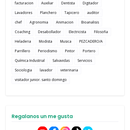
facturacion
Auxiliar
Dentista
Digitador
Lavadores
Planchero
Tapicero
auditor
chef
Agronomia
Animacion
Bioanalisis
Coaching
Desabollador
Electricista
Filosofia
Heladeria
Modista
Musica
PEZCADERO/A
Parrillero
Periodismo
Pintor
Portero
Química Industrial
Salvavidas
Servicios
Sociologia
lavador
veterinaria
visitador junior. santo domingo
Regalanos un me gusta