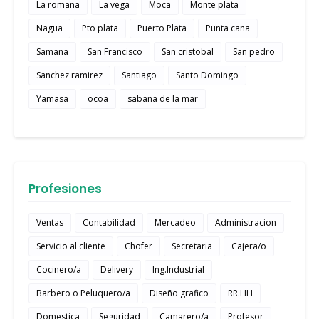
La romana
La vega
Moca
Monte plata
Nagua
Pto plata
Puerto Plata
Punta cana
Samana
San Francisco
San cristobal
San pedro
Sanchez ramirez
Santiago
Santo Domingo
Yamasa
ocoa
sabana de la mar
Profesiones
Ventas
Contabilidad
Mercadeo
Administracion
Servicio al cliente
Chofer
Secretaria
Cajera/o
Cocinero/a
Delivery
Ing.Industrial
Barbero o Peluquero/a
Diseño grafico
RR.HH
Domestica
Seguridad
Camarero/a
Profesor